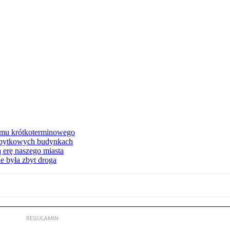
jmu krótkoterminowego
abytkowych budynkach
 erę naszego miasta
e była zbyt droga
REGULAMIN