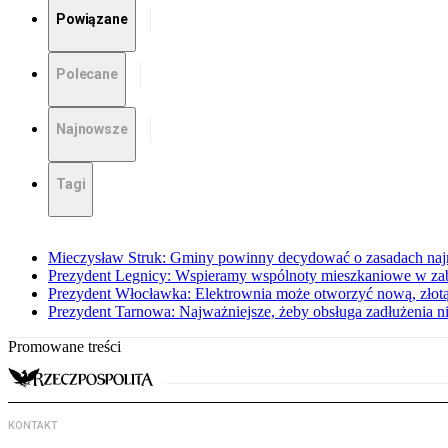
Powiązane
Polecane
Najnowsze
Tagi
Mieczysław Struk: Gminy powinny decydować o zasadach na
Prezydent Legnicy: Wspieramy wspólnoty mieszkaniowe w z
Prezydent Włocławka: Elektrownia może otworzyć nową, złotą
Prezydent Tarnowa: Najważniejsze, żeby obsługa zadłużenia ni
Promowane treści
KONTAKT