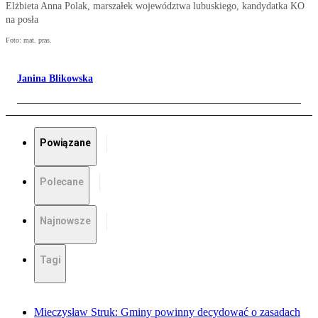
Elżbieta Anna Polak, marszałek województwa lubuskiego, kandydatka KO
na posła
Foto: mat. pras.
Janina Blikowska
Powiązane
Polecane
Najnowsze
Tagi
Mieczysław Struk: Gminy powinny decydować o zasadach