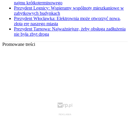
najmu krótkoterminowego
Prezydent Legnicy: Wspieramy wspólnoty mieszkaniowe w
zabytkowych budynkach
Prezydent Włocławka: Elektrownia może otworzyć nową,
złotą erę naszego miasta
Prezydent Tarnowa: Najważniejsze, żeby obsługa zadłużenia
nie była zbyt droga
Promowane treści