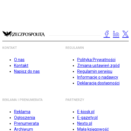
KONTAKT
REGULAMIN
O nas
Polityka Prywatności
Kontakt
Zmiana ustawień zgód
Napisz do nas
Regulamin serwisu
Informacje o nadawcy
Deklaracja dostępności
REKLAMA I PRENUMERATA
PARTNERZY
Reklama
E-kiosk.pl
Ogłoszenia
E-gazety.pl
Prenumerata
Nexto.pl
Archiwum
Mała księgowość