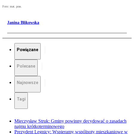
Foto: mat. pras.
Janina Blikowska
Powiązane
Polecane
Najnowsze
Tagi
Mieczysław Struk: Gminy powinny decydować o zasadach
najmu krótkoterminowego
Prezydent Legnicy: Wspieramy wspólnoty mieszkaniowe w