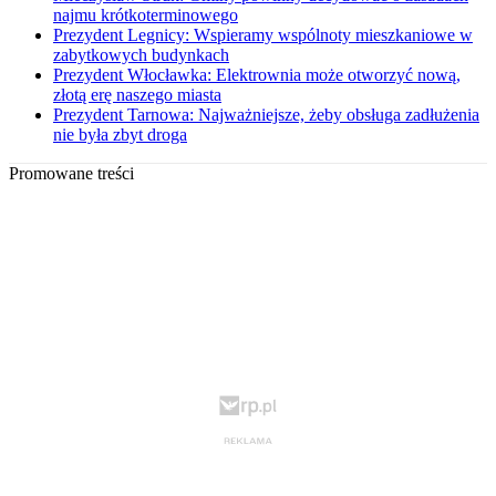
najmu krótkoterminowego
Prezydent Legnicy: Wspieramy wspólnoty mieszkaniowe w
zabytkowych budynkach
Prezydent Włocławka: Elektrownia może otworzyć nową,
złotą erę naszego miasta
Prezydent Tarnowa: Najważniejsze, żeby obsługa zadłużenia
nie była zbyt droga
Promowane treści