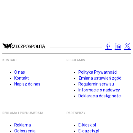
KONTAKT
REGULAMIN
O nas
Polityka Prywatności
Kontakt
Zmiana ustawień zgód
Napisz do nas
Regulamin serwisu
Informacje o nadawcy
Deklaracja dostępności
REKLAMA I PRENUMERATA
PARTNERZY
Reklama
E-kiosk.pl
Ogłoszenia
E-gazety.pl