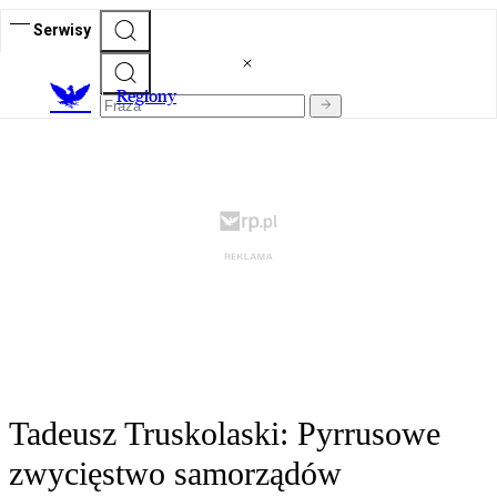
Serwisy
R
egiony
Tadeusz Truskolaski: Pyrrusowe
zwycięstwo samorządów