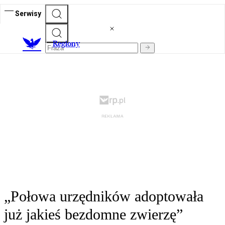
Serwisy
R
egiony
„Połowa urzędników adoptowała
już jakieś bezdomne zwierzę”