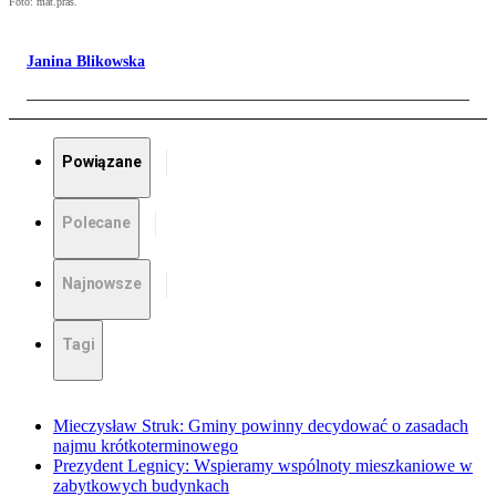
Foto: mat.pras.
Janina Blikowska
Powiązane
Polecane
Najnowsze
Tagi
Mieczysław Struk: Gminy powinny decydować o zasadach
najmu krótkoterminowego
Prezydent Legnicy: Wspieramy wspólnoty mieszkaniowe w
zabytkowych budynkach