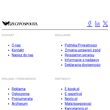
KONTAKT
REGULAMIN
O nas
Polityka Prywatności
Kontakt
Zmiana ustawień zgód
Napisz do nas
Regulamin serwisu
Informacje o nadawcy
Deklaracja dostępności
REKLAMA I PRENUMERATA
PARTNERZY
Reklama
E-kiosk.pl
Ogłoszenia
E-gazety.pl
Prenumerata
Nexto.pl
Archiwum
Mała księgowość
Kancelarierp.pl