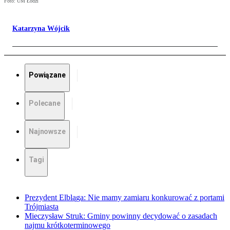
Foto: UM Łodzi
Katarzyna Wójcik
Powiązane
Polecane
Najnowsze
Tagi
Prezydent Elbląga: Nie mamy zamiaru konkurować z portami
Trójmiasta
Mieczysław Struk: Gminy powinny decydować o zasadach
najmu krótkoterminowego