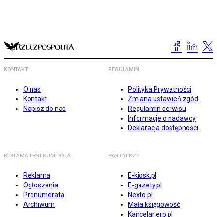
KONTAKT
REGULAMIN
O nas
Polityka Prywatności
Kontakt
Zmiana ustawień zgód
Napisz do nas
Regulamin serwisu
Informacje o nadawcy
Deklaracja dostępności
REKLAMA I PRENUMERATA
PARTNERZY
Reklama
E-kiosk.pl
Ogłoszenia
E-gazety.pl
Prenumerata
Nexto.pl
Archiwum
Mała księgowość
Kancelarierp.pl