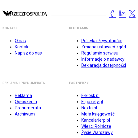
KONTAKT
REGULAMIN
O nas
Polityka Prywatności
Kontakt
Zmiana ustawień zgód
Napisz do nas
Regulamin serwisu
Informacje o nadawcy
Deklaracja dostępności
REKLAMA I PRENUMERATA
PARTNERZY
Reklama
E-kiosk.pl
Ogłoszenia
E-gazety.pl
Prenumerata
Nexto.pl
Archiwum
Mała księgowość
Kancelarierp.pl
Wieści Rolnicze
Życie Warszawy