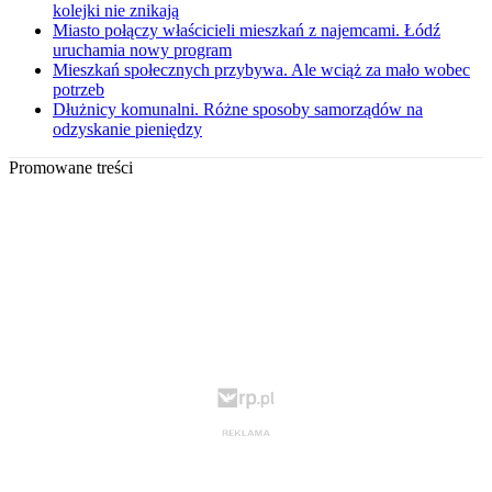
kolejki nie znikają
Miasto połączy właścicieli mieszkań z najemcami. Łódź
uruchamia nowy program
Mieszkań społecznych przybywa. Ale wciąż za mało wobec
potrzeb
Dłużnicy komunalni. Różne sposoby samorządów na
odzyskanie pieniędzy
Promowane treści