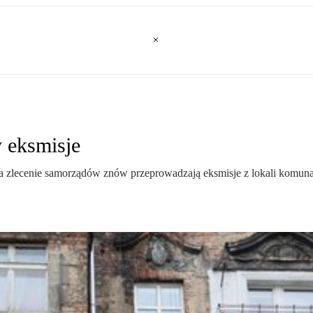
y eksmisje
lecenie samorządów znów przeprowadzają eksmisje z lokali komunalnyc