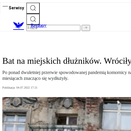
Serwisy
R
egiony
Bat na miejskich dłużników. Wrócił
Po ponad dwuletniej przerwie spowodowanej pandemią komornicy na z
miesiącach znacząco się wydłużyły.
Publikacja:
04.07.2022 17:21