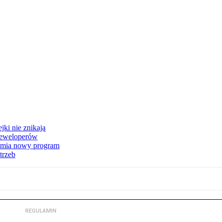
jki nie znikają
 deweloperów
hamia nowy program
trzeb
REGULAMIN