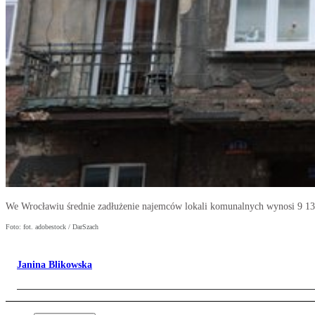
We Wrocławiu średnie zadłużenie najemców lokali komunalnych wynosi 9 13
Foto: fot. adobestock / DarSzach
Janina Blikowska