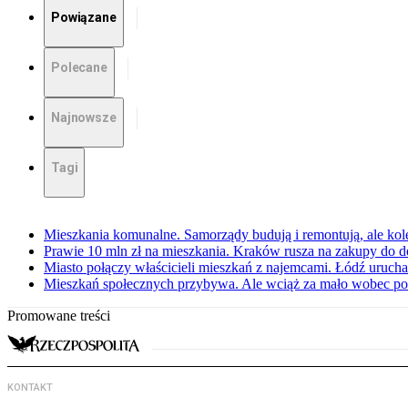
Powiązane
Polecane
Najnowsze
Tagi
Mieszkania komunalne. Samorządy budują i remontują, ale kole
Prawie 10 mln zł na mieszkania. Kraków rusza na zakupy do
Miasto połączy właścicieli mieszkań z najemcami. Łódź uruc
Mieszkań społecznych przybywa. Ale wciąż za mało wobec po
Promowane treści
KONTAKT