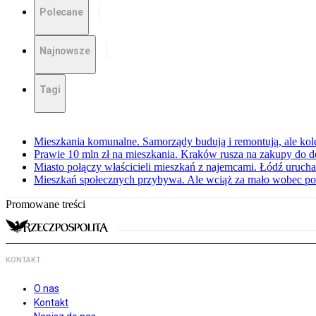
Polecane
Najnowsze
Tagi
Mieszkania komunalne. Samorządy budują i remontują, ale kole
Prawie 10 mln zł na mieszkania. Kraków rusza na zakupy do
Miasto połączy właścicieli mieszkań z najemcami. Łódź uruc
Mieszkań społecznych przybywa. Ale wciąż za mało wobec po
Promowane treści
KONTAKT
O nas
Kontakt