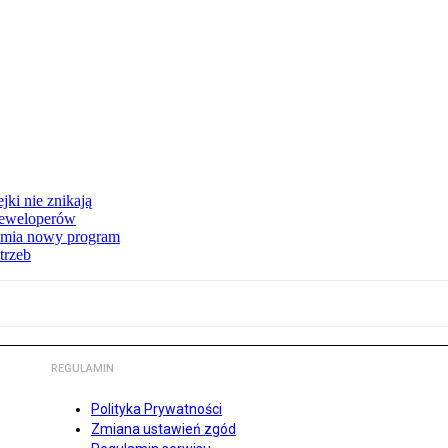
jki nie znikają
 deweloperów
hamia nowy program
trzeb
REGULAMIN
Polityka Prywatności
Zmiana ustawień zgód