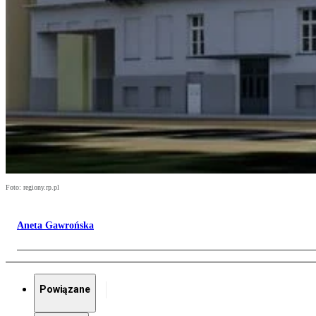
Foto: regiony.rp.pl
Aneta Gawrońska
Powiązane