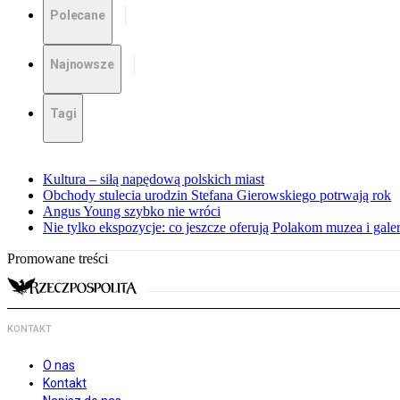
Polecane
Najnowsze
Tagi
Kultura – siłą napędową polskich miast
Obchody stulecia urodzin Stefana Gierowskiego potrwają rok
Angus Young szybko nie wróci
Nie tylko ekspozycje: co jeszcze oferują Polakom muzea i galer
Promowane treści
KONTAKT
O nas
Kontakt