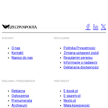
KONTAKT
REGULAMIN
O nas
Polityka Prywatności
Kontakt
Zmiana ustawień zgód
Napisz do nas
Regulamin serwisu
Informacje o nadawcy
Deklaracja dostępności
REKLAMA I PRENUMERATA
PARTNERZY
Reklama
E-kiosk.pl
Ogłoszenia
E-gazety.pl
Prenumerata
Nexto.pl
Archiwum
Mała księgowość