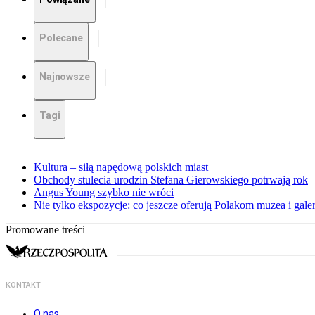
Polecane
Najnowsze
Tagi
Kultura – siłą napędową polskich miast
Obchody stulecia urodzin Stefana Gierowskiego potrwają rok
Angus Young szybko nie wróci
Nie tylko ekspozycje: co jeszcze oferują Polakom muzea i galer
Promowane treści
KONTAKT
O nas