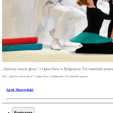
„Operowy zawrót głowy” z Opera Nova w Bydgoszczy. Fot./materiały praso
Foto: „Operowy zawrót głowy” z Opera Nova w Bydgoszczy. Fot./materiały prasowe
Jacek Marczyński
Powiązane