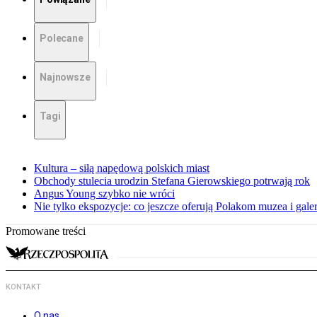
Polecane
Najnowsze
Tagi
Kultura – siłą napędową polskich miast
Obchody stulecia urodzin Stefana Gierowskiego potrwają rok
Angus Young szybko nie wróci
Nie tylko ekspozycje: co jeszcze oferują Polakom muzea i galer
Promowane treści
KONTAKT
O nas