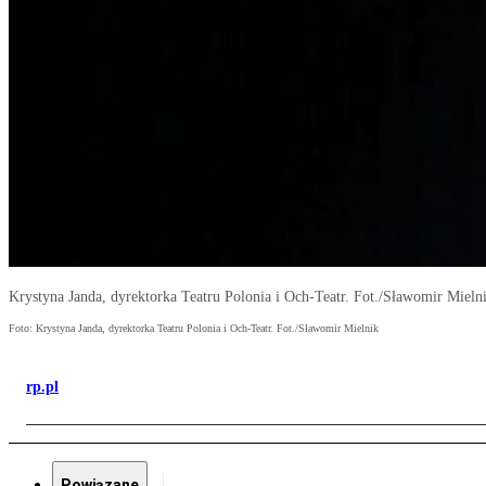
Krystyna Janda, dyrektorka Teatru Polonia i Och-Teatr. Fot./Sławomir Mieln
Foto: Krystyna Janda, dyrektorka Teatru Polonia i Och-Teatr. Fot./Sławomir Mielnik
rp.pl
Powiązane