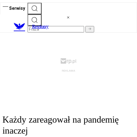
Serwisy
R
egiony
Każdy zareagował na pandemię
inaczej