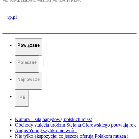
Foto: Patrycja Markowska, wokalistka. Fot./materiały prasowe
rp.pl
Powiązane
Polecane
Najnowsze
Tagi
Kultura – siłą napędową polskich miast
Obchody stulecia urodzin Stefana Gierowskiego potrwają rok
Angus Young szybko nie wróci
Nie tylko ekspozycje: co jeszcze oferują Polakom muzea i