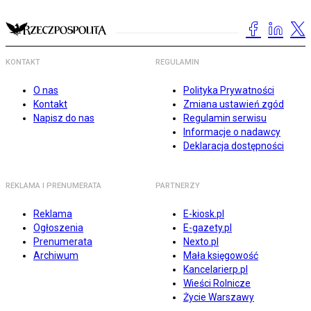
KONTAKT
REGULAMIN
O nas
Polityka Prywatności
Kontakt
Zmiana ustawień zgód
Napisz do nas
Regulamin serwisu
Informacje o nadawcy
Deklaracja dostępności
REKLAMA I PRENUMERATA
PARTNERZY
Reklama
E-kiosk.pl
Ogłoszenia
E-gazety.pl
Prenumerata
Nexto.pl
Archiwum
Mała księgowość
Kancelarierp.pl
Wieści Rolnicze
Życie Warszawy