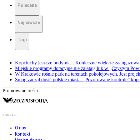
Polecane
Najnowsze
Tagi
Kopciuchy jeszcze podymią. „Konieczne większe zaangażowan
Miejskie programy dotacyjne nie załatają luk w „Czystym Powi
W Krakowie rośnie park na terenach pokolejowych. Jest projekt
Smog zaczął dusić polskie miasta. „Pozorowane kontrole” ko
Promowane treści
KONTAKT
O nas
Kontakt