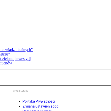
ie władz lokalnych”
etrzu”
 zielonej inwestycji
pciuchów
REGULAMIN
Polityka Prywatności
Zmiana ustawień zgód