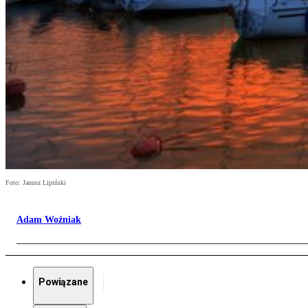
Foto: Janusz Lipiński
Adam Woźniak
Powiązane