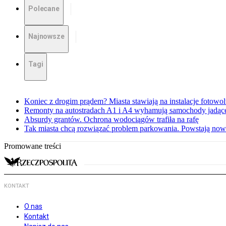
Polecane
Najnowsze
Tagi
Koniec z drogim prądem? Miasta stawiają na instalacje fotowol
Remonty na autostradach A1 i A4 wyhamują samochody jadące
Absurdy grantów. Ochrona wodociągów trafiła na rafę
Tak miasta chcą rozwiązać problem parkowania. Powstają no
Promowane treści
KONTAKT
O nas
Kontakt