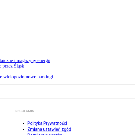
taiczne i magazyny energii
 przez Śląsk
we wielopoziomowe parkingi
REGULAMIN
Polityka Prywatności
Zmiana ustawień zgód