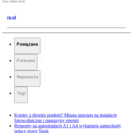
Foto: Adobe Stock
rp.pl
Powiązane
Polecane
Najnowsze
Tagi
Koniec z drogim prądem? Miasta stawiają na instalacje
fotowoltaiczne i magazyny energii
Remonty na autostradach A1 i A4 wyhamują samochody
jadące przez Śląsk