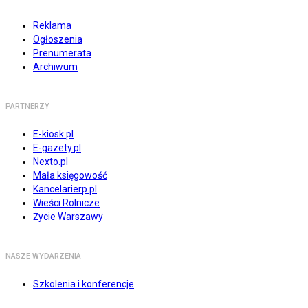
Reklama
Ogłoszenia
Prenumerata
Archiwum
PARTNERZY
E-kiosk.pl
E-gazety.pl
Nexto.pl
Mała księgowość
Kancelarierp.pl
Wieści Rolnicze
Życie Warszawy
NASZE WYDARZENIA
Szkolenia i konferencje