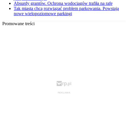
Absurdy grantów. Ochrona wodociągów trafiła na rafę
Tak miasta chcą rozwiązać problem parkowania. Powstają
nowe wielopoziomowe parkingi
Promowane treści