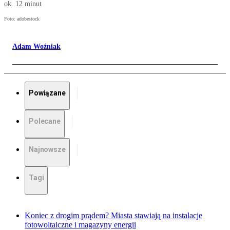
ok. 12 minut
Foto: adobestock
Adam Woźniak
Powiązane
Polecane
Najnowsze
Tagi
Koniec z drogim prądem? Miasta stawiają na instalacje
fotowoltaiczne i magazyny energii