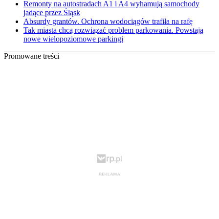
Remonty na autostradach A1 i A4 wyhamują samochody
jadące przez Śląsk
Absurdy grantów. Ochrona wodociągów trafiła na rafę
Tak miasta chcą rozwiązać problem parkowania. Powstają
nowe wielopoziomowe parkingi
Promowane treści