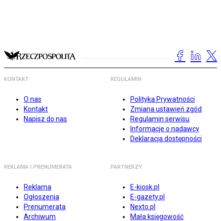
KONTAKT
REGULAMIN
O nas
Polityka Prywatności
Kontakt
Zmiana ustawień zgód
Napisz do nas
Regulamin serwisu
Informacje o nadawcy
Deklaracja dostępności
REKLAMA I PRENUMERATA
PARTNERZY
Reklama
E-kiosk.pl
Ogłoszenia
E-gazety.pl
Prenumerata
Nexto.pl
Archiwum
Mała księgowość