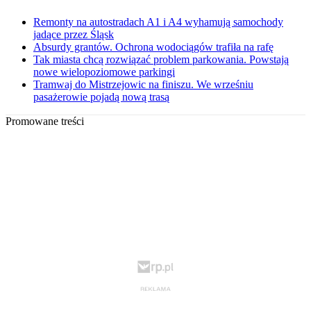
Remonty na autostradach A1 i A4 wyhamują samochody
jadące przez Śląsk
Absurdy grantów. Ochrona wodociągów trafiła na rafę
Tak miasta chcą rozwiązać problem parkowania. Powstają
nowe wielopoziomowe parkingi
Tramwaj do Mistrzejowic na finiszu. We wrześniu
pasażerowie pojadą nową trasą
Promowane treści