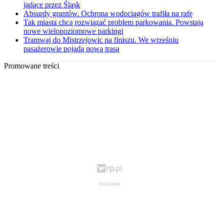
jadące przez Śląsk
Absurdy grantów. Ochrona wodociągów trafiła na rafę
Tak miasta chcą rozwiązać problem parkowania. Powstają
nowe wielopoziomowe parkingi
Tramwaj do Mistrzejowic na finiszu. We wrześniu
pasażerowie pojadą nową trasą
Promowane treści