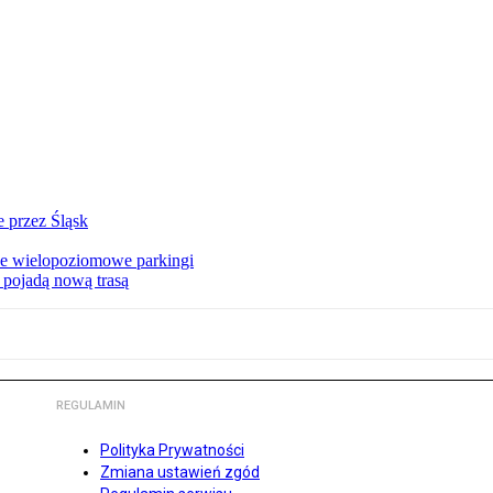
 przez Śląsk
we wielopoziomowe parkingi
 pojadą nową trasą
REGULAMIN
Polityka Prywatności
Zmiana ustawień zgód