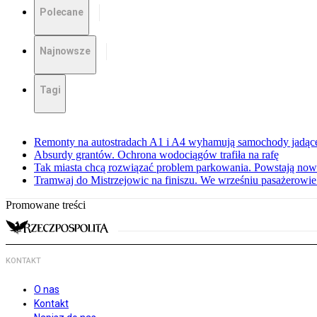
Polecane
Najnowsze
Tagi
Remonty na autostradach A1 i A4 wyhamują samochody jadące
Absurdy grantów. Ochrona wodociągów trafiła na rafę
Tak miasta chcą rozwiązać problem parkowania. Powstają no
Tramwaj do Mistrzejowic na finiszu. We wrześniu pasażerowie
Promowane treści
KONTAKT
O nas
Kontakt