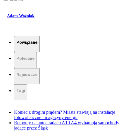
Foto: AdobeStock
Adam Woźniak
Powiązane
Polecane
Najnowsze
Tagi
Koniec z drogim prądem? Miasta stawiają na instalacje
fotowoltaiczne i magazyny energii
Remonty na autostradach A1 i A4 wyhamują samochody
jadące przez Śląsk