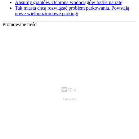
Absurdy grantów. Ochrona wodociągów trafiła na rafę
Tak miasta chcą rozwiązać problem parkowania. Powstają
nowe wielopoziomowe parkingi
Promowane treści