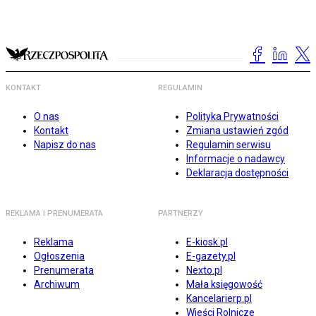
KONTAKT
REGULAMIN
O nas
Polityka Prywatności
Kontakt
Zmiana ustawień zgód
Napisz do nas
Regulamin serwisu
Informacje o nadawcy
Deklaracja dostępności
REKLAMA I PRENUMERATA
PARTNERZY
Reklama
E-kiosk.pl
Ogłoszenia
E-gazety.pl
Prenumerata
Nexto.pl
Archiwum
Mała księgowość
Kancelarierp.pl
Wieści Rolnicze