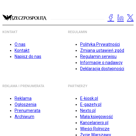
KONTAKT
REGULAMIN
O nas
Polityka Prywatności
Kontakt
Zmiana ustawień zgód
Napisz do nas
Regulamin serwisu
Informacje o nadawcy
Deklaracja dostępności
REKLAMA I PRENUMERATA
PARTNERZY
Reklama
E-kiosk.pl
Ogłoszenia
E-gazety.pl
Prenumerata
Nexto.pl
Archiwum
Mała księgowość
Kancelarierp.pl
Wieści Rolnicze
Życie Warszawy