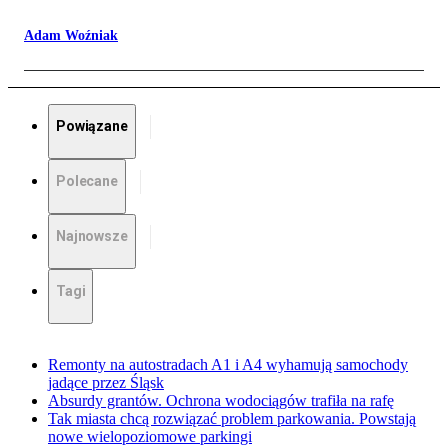
Adam Woźniak
Powiązane
Polecane
Najnowsze
Tagi
Remonty na autostradach A1 i A4 wyhamują samochody
jadące przez Śląsk
Absurdy grantów. Ochrona wodociągów trafiła na rafę
Tak miasta chcą rozwiązać problem parkowania. Powstają
nowe wielopoziomowe parkingi