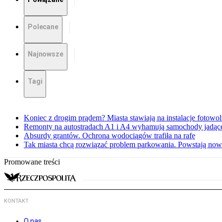
Polecane
Najnowsze
Tagi
Koniec z drogim prądem? Miasta stawiają na instalacje fotowol
Remonty na autostradach A1 i A4 wyhamują samochody jadące
Absurdy grantów. Ochrona wodociągów trafiła na rafę
Tak miasta chcą rozwiązać problem parkowania. Powstają no
Promowane treści
KONTAKT
O nas