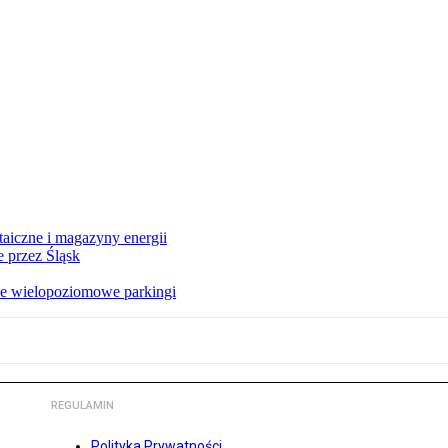
taiczne i magazyny energii
 przez Śląsk
we wielopoziomowe parkingi
REGULAMIN
Polityka Prywatności