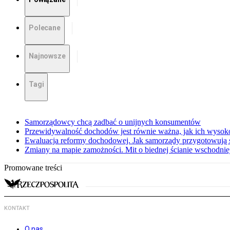
Polecane
Najnowsze
Tagi
Samorządowcy chcą zadbać o unijnych konsumentów
Przewidywalność dochodów jest równie ważna, jak ich wysok
Ewaluacja reformy dochodowej. Jak samorządy przygotowują 
Zmiany na mapie zamożności. Mit o biednej ścianie wschodnie
Promowane treści
KONTAKT
O nas