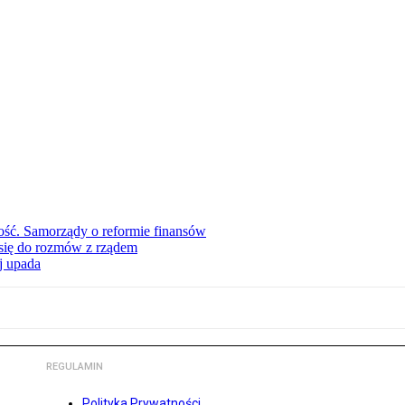
ość. Samorządy o reformie finansów
się do rozmów z rządem
j upada
REGULAMIN
Polityka Prywatności