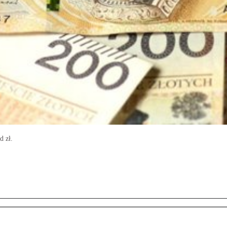
d zł.