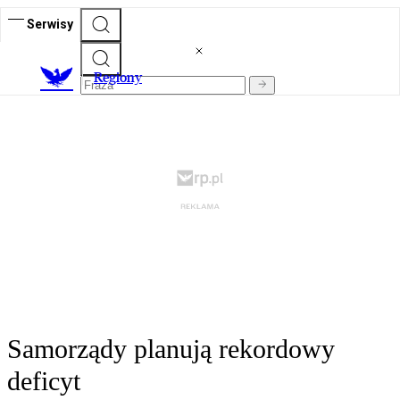
Serwisy
R
egiony
Samorządy planują rekordowy
deficyt