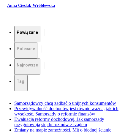
Anna Cieślak-Wróblewska
Powiązane
Polecane
Najnowsze
Tagi
Samorządowcy chcą zadbać o unijnych konsumentów
Przewidywalność dochodów jest równie ważna, jak ich
wysokość. Samorządy o reformie finansów
Ewaluacja reformy dochodowej. Jak samorządy
przygotowują się do rozmów z rządem
Zmiany na mapie zamożności. Mit o biednej ścianie