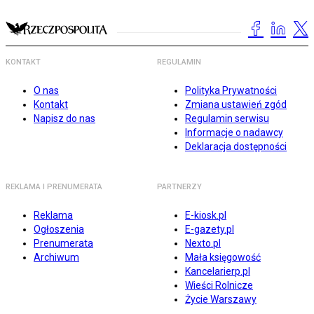
KONTAKT
REGULAMIN
O nas
Polityka Prywatności
Kontakt
Zmiana ustawień zgód
Napisz do nas
Regulamin serwisu
Informacje o nadawcy
Deklaracja dostępności
REKLAMA I PRENUMERATA
PARTNERZY
Reklama
E-kiosk.pl
Ogłoszenia
E-gazety.pl
Prenumerata
Nexto.pl
Archiwum
Mała księgowość
Kancelarierp.pl
Wieści Rolnicze
Życie Warszawy