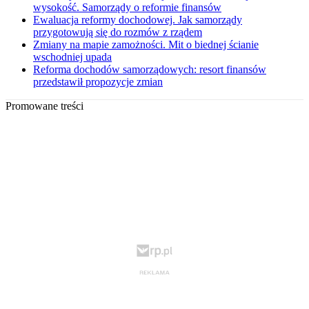
wysokość. Samorządy o reformie finansów
Ewaluacja reformy dochodowej. Jak samorządy
przygotowują się do rozmów z rządem
Zmiany na mapie zamożności. Mit o biednej ścianie
wschodniej upada
Reforma dochodów samorządowych: resort finansów
przedstawił propozycje zmian
Promowane treści