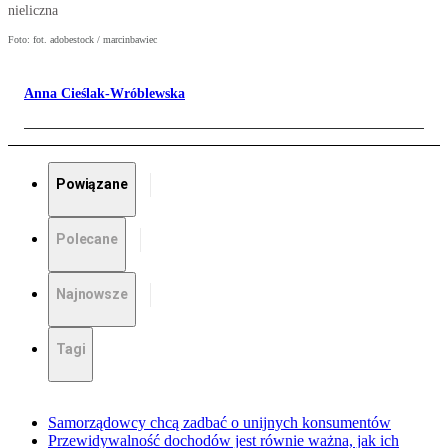
nieliczna
Foto: fot. adobestock / marcinbawiec
Anna Cieślak-Wróblewska
Powiązane
Polecane
Najnowsze
Tagi
Samorządowcy chcą zadbać o unijnych konsumentów
Przewidywalność dochodów jest równie ważna, jak ich