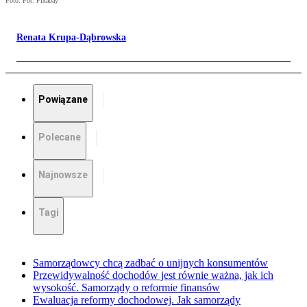
Foto: Fot. Pixabay
Renata Krupa-Dąbrowska
Powiązane
Polecane
Najnowsze
Tagi
Samorządowcy chcą zadbać o unijnych konsumentów
Przewidywalność dochodów jest równie ważna, jak ich
wysokość. Samorządy o reformie finansów
Ewaluacja reformy dochodowej. Jak samorządy