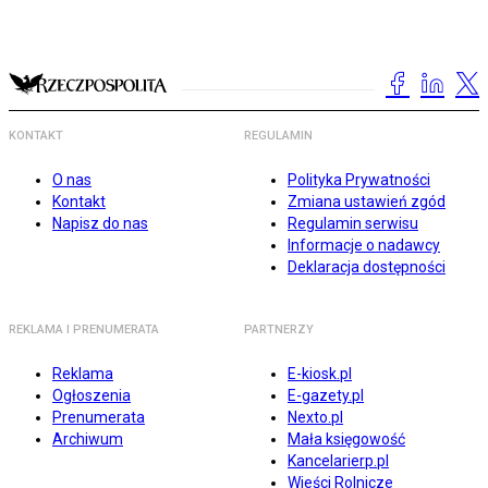
KONTAKT
REGULAMIN
O nas
Polityka Prywatności
Kontakt
Zmiana ustawień zgód
Napisz do nas
Regulamin serwisu
Informacje o nadawcy
Deklaracja dostępności
REKLAMA I PRENUMERATA
PARTNERZY
Reklama
E-kiosk.pl
Ogłoszenia
E-gazety.pl
Prenumerata
Nexto.pl
Archiwum
Mała księgowość
Kancelarierp.pl
Wieści Rolnicze