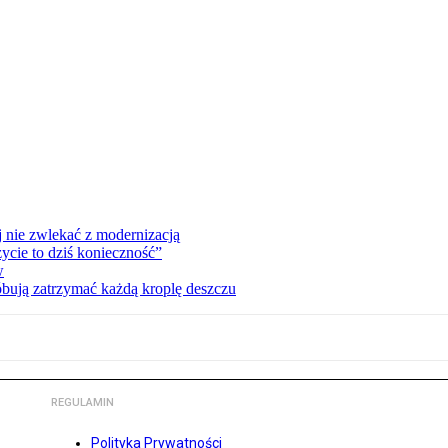
 nie zwlekać z modernizacją
cie to dziś konieczność”
w
bują zatrzymać każdą kroplę deszczu
REGULAMIN
Polityka Prywatności