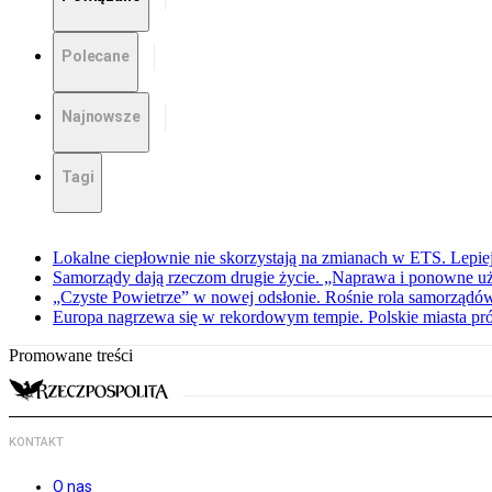
Polecane
Najnowsze
Tagi
Lokalne ciepłownie nie skorzystają na zmianach w ETS. Lepiej
Samorządy dają rzeczom drugie życie. „Naprawa i ponowne uży
„Czyste Powietrze” w nowej odsłonie. Rośnie rola samorządó
Europa nagrzewa się w rekordowym tempie. Polskie miasta pró
Promowane treści
KONTAKT
O nas