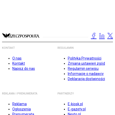
KONTAKT
REGULAMIN
O nas
Polityka Prywatności
Kontakt
Zmiana ustawień zgód
Napisz do nas
Regulamin serwisu
Informacje o nadawcy
Deklaracja dostępności
REKLAMA I PRENUMERATA
PARTNERZY
Reklama
E-kiosk.pl
Ogłoszenia
E-gazety.pl
Prenumerata
Nexto.pl