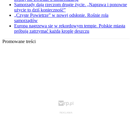
Samorządy dają rzeczom drugie życie. „Naprawa i ponowne
użycie to dziś konieczność”
„Czyste Powietrze” w nowej odsłonie. Rośnie rola
samorządów
Europa nagrzewa się w rekordowym tempie. Polskie miasta
próbują zatrzymać każdą kroplę deszczu
Promowane treści