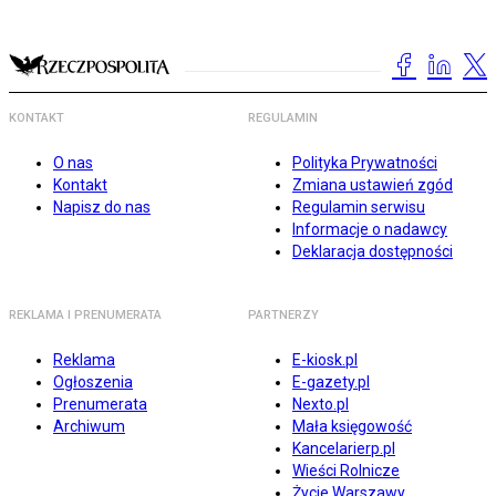
KONTAKT
REGULAMIN
O nas
Polityka Prywatności
Kontakt
Zmiana ustawień zgód
Napisz do nas
Regulamin serwisu
Informacje o nadawcy
Deklaracja dostępności
REKLAMA I PRENUMERATA
PARTNERZY
Reklama
E-kiosk.pl
Ogłoszenia
E-gazety.pl
Prenumerata
Nexto.pl
Archiwum
Mała księgowość
Kancelarierp.pl
Wieści Rolnicze
Życie Warszawy