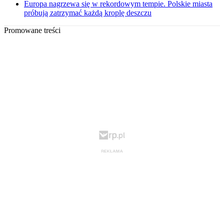
Europa nagrzewa się w rekordowym tempie. Polskie miasta
próbują zatrzymać każdą kroplę deszczu
Promowane treści