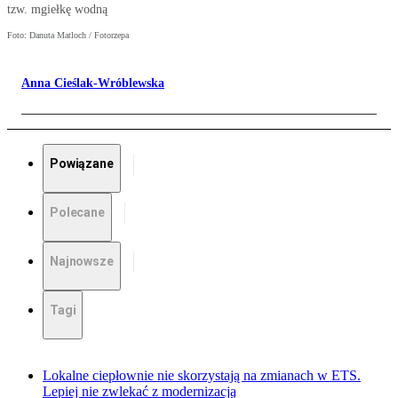
tzw. mgiełkę wodną
Foto: Danuta Matloch / Fotorzepa
Anna Cieślak-Wróblewska
Powiązane
Polecane
Najnowsze
Tagi
Lokalne ciepłownie nie skorzystają na zmianach w ETS.
Lepiej nie zwlekać z modernizacją