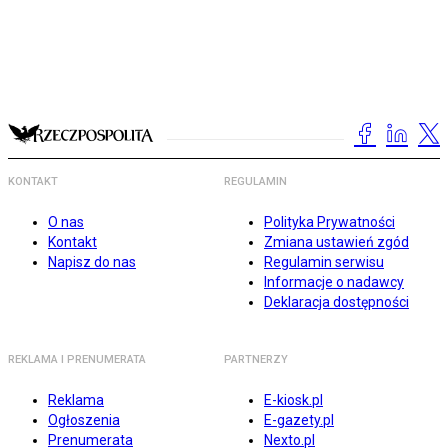
KONTAKT
REGULAMIN
O nas
Polityka Prywatności
Kontakt
Zmiana ustawień zgód
Napisz do nas
Regulamin serwisu
Informacje o nadawcy
Deklaracja dostępności
REKLAMA I PRENUMERATA
PARTNERZY
Reklama
E-kiosk.pl
Ogłoszenia
E-gazety.pl
Prenumerata
Nexto.pl