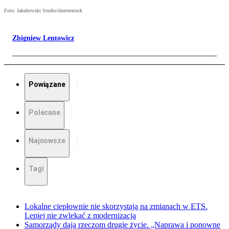
Foto: Jakubowski Studio/shutterstock
Zbigniew Lentowicz
Powiązane
Polecane
Najnowsze
Tagi
Lokalne ciepłownie nie skorzystają na zmianach w ETS.
Lepiej nie zwlekać z modernizacją
Samorządy dają rzeczom drugie życie. „Naprawa i ponowne