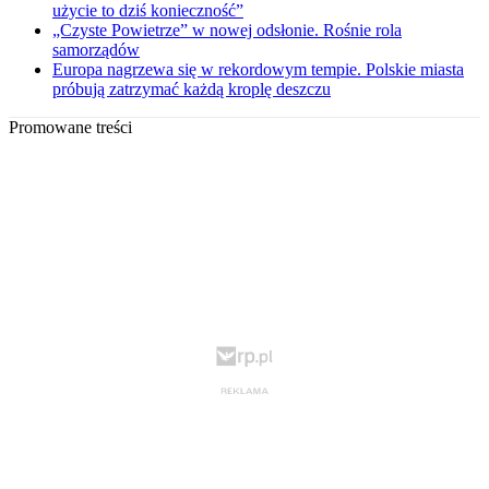
użycie to dziś konieczność”
„Czyste Powietrze” w nowej odsłonie. Rośnie rola
samorządów
Europa nagrzewa się w rekordowym tempie. Polskie miasta
próbują zatrzymać każdą kroplę deszczu
Promowane treści