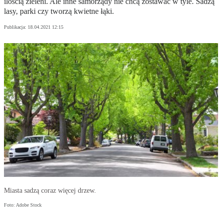
ilością zieleni. Ale inne samorządy nie chcą zostawać w tyle. Sadzą
lasy, parki czy tworzą kwietne łąki.
Publikacja:
18.04.2021 12:15
Miasta sadzą coraz więcej drzew.
Foto: Adobe Stock