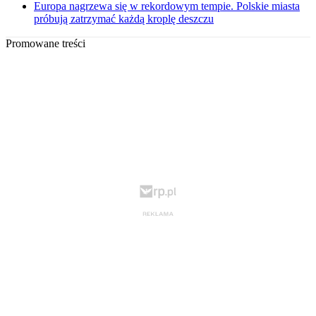
Europa nagrzewa się w rekordowym tempie. Polskie miasta
próbują zatrzymać każdą kroplę deszczu
Promowane treści