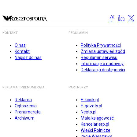
KONTAKT
REGULAMIN
O nas
Polityka Prywatności
Kontakt
Zmiana ustawień zgód
Napisz do nas
Regulamin serwisu
Informacje o nadawcy
Deklaracja dostępności
REKLAMA I PRENUMERATA
PARTNERZY
Reklama
E-kiosk.pl
Ogłoszenia
E-gazety.pl
Prenumerata
Nexto.pl
Archiwum
Mała księgowość
Kancelarierp.pl
Wieści Rolnicze
Życie Warszawy