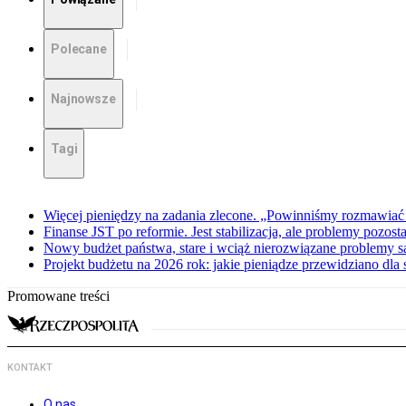
Polecane
Najnowsze
Tagi
Więcej pieniędzy na zadania zlecone. „Powinniśmy rozmawiać
Finanse JST po reformie. Jest stabilizacja, ale problemy pozost
Nowy budżet państwa, stare i wciąż nierozwiązane problemy
Projekt budżetu na 2026 rok: jakie pieniądze przewidziano dl
Promowane treści
KONTAKT
O nas