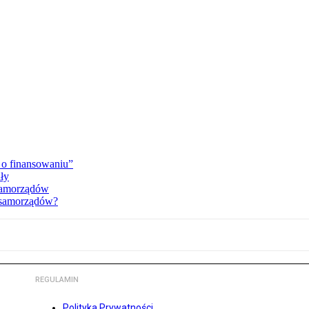
 o finansowaniu”
ały
 samorządów
a samorządów?
REGULAMIN
Polityka Prywatności