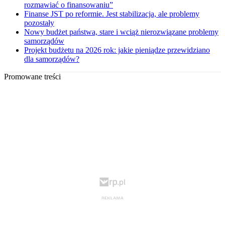
rozmawiać o finansowaniu”
Finanse JST po reformie. Jest stabilizacja, ale problemy
pozostały
Nowy budżet państwa, stare i wciąż nierozwiązane problemy
samorządów
Projekt budżetu na 2026 rok: jakie pieniądze przewidziano
dla samorządów?
Promowane treści