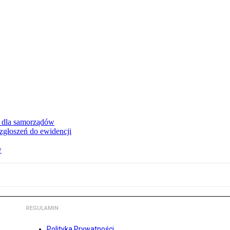
a dla samorządów
zgłoszeń do ewidencji
w
REGULAMIN
Polityka Prywatności