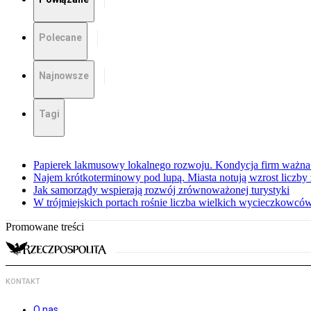
Polecane
Najnowsze
Tagi
Papierek lakmusowy lokalnego rozwoju. Kondycja firm ważn
Najem krótkoterminowy pod lupą. Miasta notują wzrost liczby 
Jak samorządy wspierają rozwój zrównoważonej turystyki
W trójmiejskich portach rośnie liczba wielkich wycieczkowcó
Promowane treści
KONTAKT
O nas