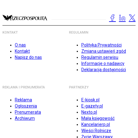
KONTAKT
REGULAMIN
O nas
Polityka Prywatności
Kontakt
Zmiana ustawień zgód
Napisz do nas
Regulamin serwisu
Informacje o nadawcy
Deklaracja dostępności
REKLAMA I PRENUMERATA
PARTNERZY
Reklama
E-kiosk.pl
Ogłoszenia
E-gazety.pl
Prenumerata
Nexto.pl
Archiwum
Mała księgowość
Kancelarierp.pl
Wieści Rolnicze
Życie Warszawy