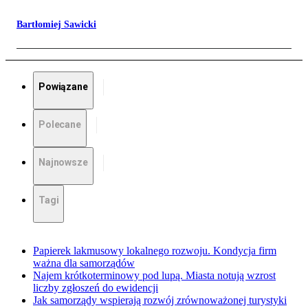
Bartłomiej Sawicki
Powiązane
Polecane
Najnowsze
Tagi
Papierek lakmusowy lokalnego rozwoju. Kondycja firm
ważna dla samorządów
Najem krótkoterminowy pod lupą. Miasta notują wzrost
liczby zgłoszeń do ewidencji
Jak samorządy wspierają rozwój zrównoważonej turystyki