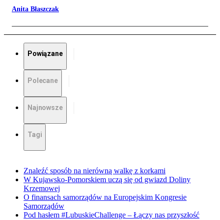
Anita Błaszczak
Powiązane
Polecane
Najnowsze
Tagi
Znaleźć sposób na nierówną walkę z korkami
W Kujawsko-Pomorskiem uczą się od gwiazd Doliny
Krzemowej
O finansach samorządów na Europejskim Kongresie
Samorządów
Pod hasłem #LubuskieChallenge – Łączy nas przyszłość