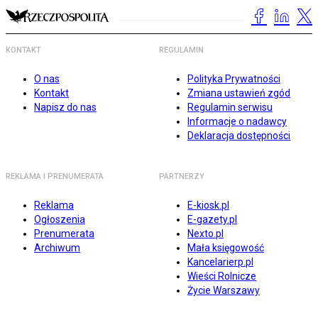
KONTAKT
REGULAMIN
O nas
Polityka Prywatności
Kontakt
Zmiana ustawień zgód
Napisz do nas
Regulamin serwisu
Informacje o nadawcy
Deklaracja dostępności
REKLAMA I PRENUMERATA
PARTNERZY
Reklama
E-kiosk.pl
Ogłoszenia
E-gazety.pl
Prenumerata
Nexto.pl
Archiwum
Mała księgowość
Kancelarierp.pl
Wieści Rolnicze
Życie Warszawy