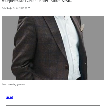
wiceprezes sieci „Piotr i Paweł” Robert Krzak.
Publikacja:
31.01.2016 20:55
Foto: materiały prasowe
rp.pl