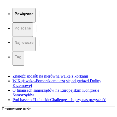
Powiązane
Polecane
Najnowsze
Tagi
Znaleźć sposób na nierówną walkę z korkami
W Kujawsko-Pomorskiem uczą się od gwiazd Doliny
Krzemowej
O finansach samorządów na Europejskim Kongresie
Samorządów
Pod hasłem #LubuskieChallenge – Łączy nas przyszłość
Promowane treści