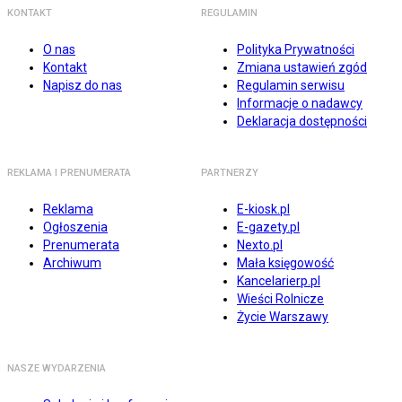
KONTAKT
REGULAMIN
O nas
Polityka Prywatności
Kontakt
Zmiana ustawień zgód
Napisz do nas
Regulamin serwisu
Informacje o nadawcy
Deklaracja dostępności
REKLAMA I PRENUMERATA
PARTNERZY
Reklama
E-kiosk.pl
Ogłoszenia
E-gazety.pl
Prenumerata
Nexto.pl
Archiwum
Mała księgowość
Kancelarierp.pl
Wieści Rolnicze
Życie Warszawy
NASZE WYDARZENIA