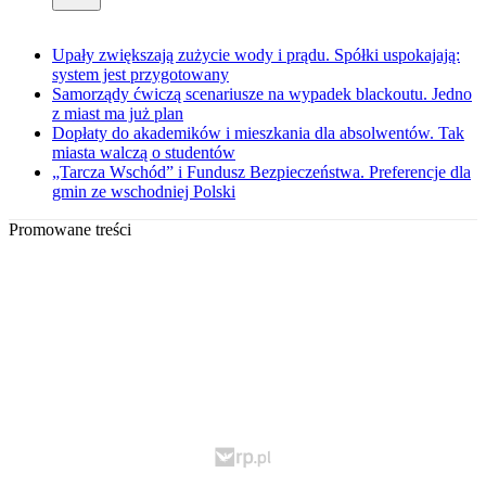
Upały zwiększają zużycie wody i prądu. Spółki uspokajają:
system jest przygotowany
Samorządy ćwiczą scenariusze na wypadek blackoutu. Jedno
z miast ma już plan
Dopłaty do akademików i mieszkania dla absolwentów. Tak
miasta walczą o studentów
„Tarcza Wschód” i Fundusz Bezpieczeństwa. Preferencje dla
gmin ze wschodniej Polski
Promowane treści