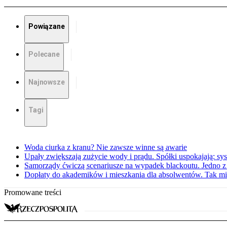
Powiązane
Polecane
Najnowsze
Tagi
Woda ciurka z kranu? Nie zawsze winne są awarie
Upały zwiększają zużycie wody i prądu. Spółki uspokajają: sy
Samorządy ćwiczą scenariusze na wypadek blackoutu. Jedno z 
Dopłaty do akademików i mieszkania dla absolwentów. Tak mi
Promowane treści