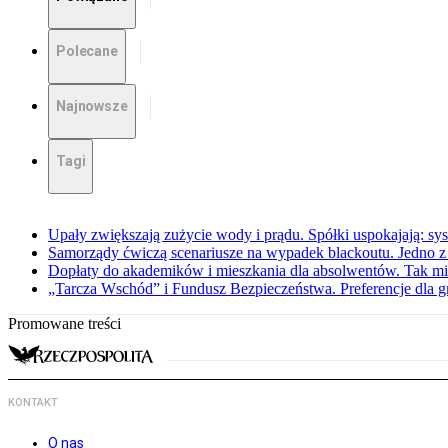
Polecane
Najnowsze
Tagi
Upały zwiększają zużycie wody i prądu. Spółki uspokajają: sy
Samorządy ćwiczą scenariusze na wypadek blackoutu. Jedno z 
Dopłaty do akademików i mieszkania dla absolwentów. Tak mi
„Tarcza Wschód” i Fundusz Bezpieczeństwa. Preferencje dla g
Promowane treści
KONTAKT
O nas