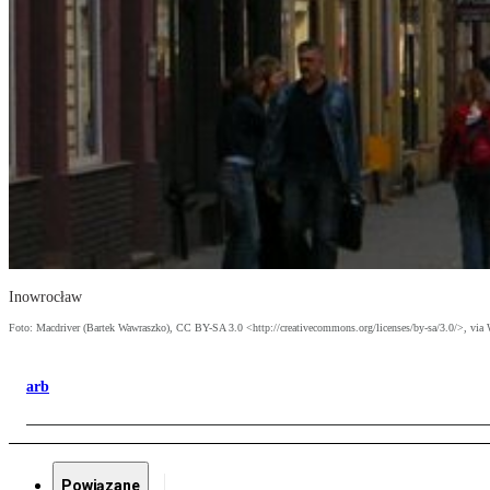
Inowrocław
Foto: Macdriver (Bartek Wawraszko), CC BY-SA 3.0 <http://creativecommons.org/licenses/by-sa/3.0/>, v
arb
Powiązane