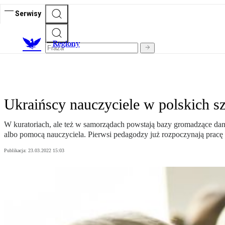
Serwisy
R
egiony
Ukraińscy nauczyciele w polskich s
W kuratoriach, ale też w samorządach powstają bazy gromadzące dan
albo pomocą nauczyciela. Pierwsi pedagodzy już rozpoczynają pracę 
Publikacja:
23.03.2022 15:03