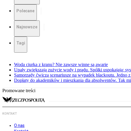
Polecane
Najnowsze
Tagi
Woda ciurka z kranu? Nie zawsze winne są awarie
Upały zwiększają zużycie wody i prądu. Spółki uspokajają: sy
Samorządy ćwiczą scenariusze na wypadek blackoutu. Jedno z 
Dopłaty do akademików i mieszkania dla absolwentów. Tak mi
Promowane treści
KONTAKT
O nas