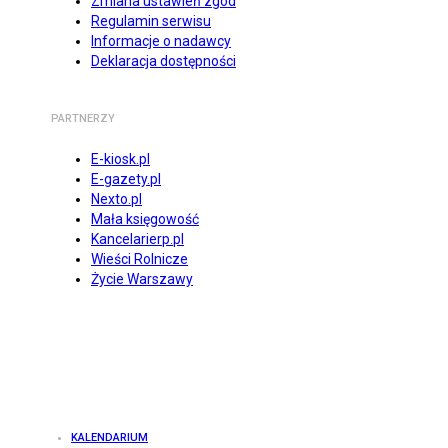
Zmiana ustawień zgód
Regulamin serwisu
Informacje o nadawcy
Deklaracja dostępności
PARTNERZY
E-kiosk.pl
E-gazety.pl
Nexto.pl
Mała księgowość
Kancelarierp.pl
Wieści Rolnicze
Życie Warszawy
KALENDARIUM