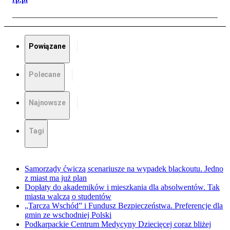
Powiązane
Polecane
Najnowsze
Tagi
Samorządy ćwiczą scenariusze na wypadek blackoutu. Jedno
z miast ma już plan
Dopłaty do akademików i mieszkania dla absolwentów. Tak
miasta walczą o studentów
„Tarcza Wschód” i Fundusz Bezpieczeństwa. Preferencje dla
gmin ze wschodniej Polski
Podkarpackie Centrum Medycyny Dziecięcej coraz bliżej