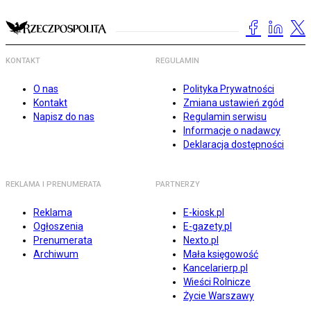
KONTAKT
REGULAMIN
O nas
Polityka Prywatności
Kontakt
Zmiana ustawień zgód
Napisz do nas
Regulamin serwisu
Informacje o nadawcy
Deklaracja dostępności
REKLAMA I PRENUMERATA
PARTNERZY
Reklama
E-kiosk.pl
Ogłoszenia
E-gazety.pl
Prenumerata
Nexto.pl
Archiwum
Mała księgowość
Kancelarierp.pl
Wieści Rolnicze
Życie Warszawy