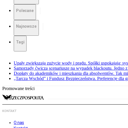
Polecane
Najnowsze
Tagi
Upały zwiększają zużycie wody i prądu. Spółki uspokajają: sy
Samorządy ćwiczą scenariusze na wypadek blackoutu. Jedno z 
Dopłaty do akademików i mieszkania dla absolwentów. Tak mi
„Tarcza Wschód” i Fundusz Bezpieczeństwa. Preferencje dla g
Promowane treści
KONTAKT
O nas