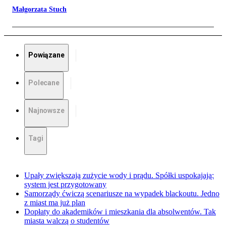
Małgorzata Stuch
Powiązane
Polecane
Najnowsze
Tagi
Upały zwiększają zużycie wody i prądu. Spółki uspokajają:
system jest przygotowany
Samorządy ćwiczą scenariusze na wypadek blackoutu. Jedno
z miast ma już plan
Dopłaty do akademików i mieszkania dla absolwentów. Tak
miasta walczą o studentów