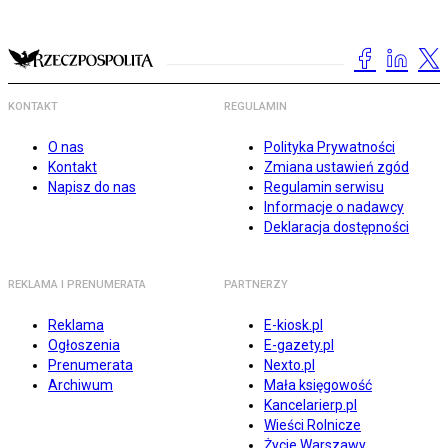
KONTAKT
REGULAMIN
O nas
Polityka Prywatności
Kontakt
Zmiana ustawień zgód
Napisz do nas
Regulamin serwisu
Informacje o nadawcy
Deklaracja dostępności
REKLAMA I PRENUMERATA
PARTNERZY
Reklama
E-kiosk.pl
Ogłoszenia
E-gazety.pl
Prenumerata
Nexto.pl
Archiwum
Mała księgowość
Kancelarierp.pl
Wieści Rolnicze
Życie Warszawy