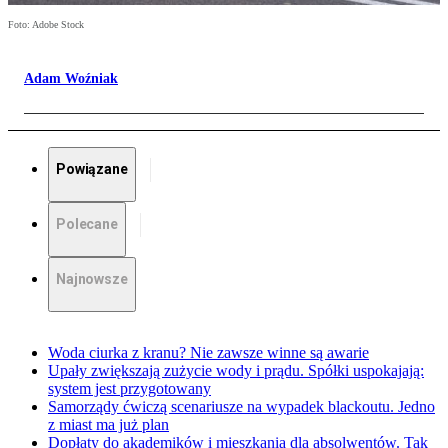
Foto: Adobe Stock
Adam Woźniak
Powiązane
Polecane
Najnowsze
Woda ciurka z kranu? Nie zawsze winne są awarie
Upały zwiększają zużycie wody i prądu. Spółki uspokajają:
system jest przygotowany
Samorządy ćwiczą scenariusze na wypadek blackoutu. Jedno
z miast ma już plan
Dopłaty do akademików i mieszkania dla absolwentów. Tak