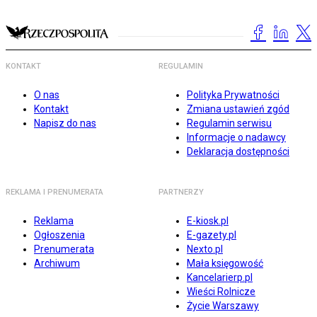
KONTAKT
REGULAMIN
O nas
Polityka Prywatności
Kontakt
Zmiana ustawień zgód
Napisz do nas
Regulamin serwisu
Informacje o nadawcy
Deklaracja dostępności
REKLAMA I PRENUMERATA
PARTNERZY
Reklama
E-kiosk.pl
Ogłoszenia
E-gazety.pl
Prenumerata
Nexto.pl
Archiwum
Mała księgowość
Kancelarierp.pl
Wieści Rolnicze
Życie Warszawy