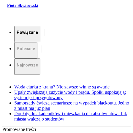
Piotr Skwirowski
Powiązane
Polecane
Najnowsze
Woda ciurka z kranu? Nie zawsze winne są awarie
Upały zwiększają zużycie wody i prądu. Spółki uspokajają:
system jest przygotowany
Samorządy ćwiczą scenariusze na wypadek blackoutu. Jedno
z miast ma już plan
Dopłaty do akademików i mieszkania dla absolwentów. Tak
miasta walczą o studentów
Promowane treści