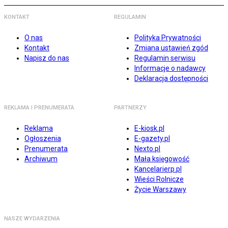
KONTAKT
REGULAMIN
O nas
Polityka Prywatności
Kontakt
Zmiana ustawień zgód
Napisz do nas
Regulamin serwisu
Informacje o nadawcy
Deklaracja dostępności
REKLAMA I PRENUMERATA
PARTNERZY
Reklama
E-kiosk.pl
Ogłoszenia
E-gazety.pl
Prenumerata
Nexto.pl
Archiwum
Mała księgowość
Kancelarierp.pl
Wieści Rolnicze
Życie Warszawy
NASZE WYDARZENIA